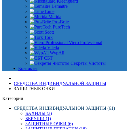
Kleenguard
Lemaitre
Lime
Merida
Pro-Brite
PureTech
Scott
Tork
Viero Professional
Vileda
WypAll
СБТ
Секреты Чистоты
Контакты
СРЕДСТВА ИНДИВИДУАЛЬНОЙ ЗАЩИТЫ
ЗАЩИТНЫЕ ОЧКИ
Категории
СРЕДСТВА ИНДИВИДУАЛЬНОЙ ЗАЩИТЫ (61)
БАХИЛЫ (3)
БЕРУШИ (1)
ЗАЩИТНЫЕ ОЧКИ (6)
ЗАЩИТНЫЕ ПЕРЧАТКИ (18)