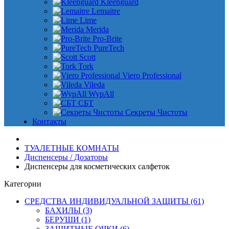
Kleenguard
Lemaitre
Lime
Merida
Pro-Brite
PureTech
Scott
Tork
Viero Professional
Vileda
WypAll
СБТ
Секреты Чистоты
Контакты
ТУАЛЕТНЫЕ КОМНАТЫ
Диспенсеры / Дозаторы
Диспенсеры для косметических салфеток
Категории
СРЕДСТВА ИНДИВИДУАЛЬНОЙ ЗАЩИТЫ (61)
БАХИЛЫ (3)
БЕРУШИ (1)
ЗАЩИТНЫЕ ОЧКИ (6)