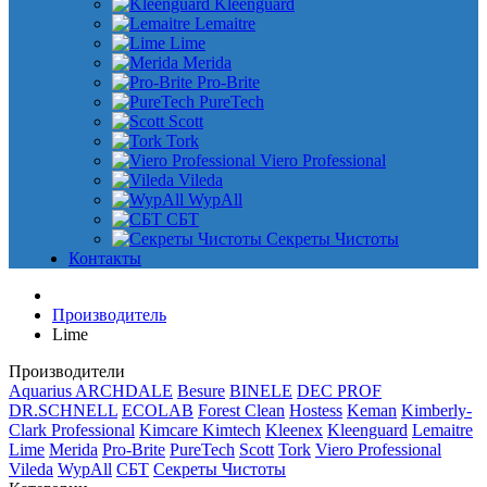
Kleenguard
Lemaitre
Lime
Merida
Pro-Brite
PureTech
Scott
Tork
Viero Professional
Vileda
WypAll
СБТ
Секреты Чистоты
Контакты
Производитель
Lime
Производители
Aquarius
ARCHDALE
Besure
BINELE
DEC PROF
DR.SCHNELL
ECOLAB
Forest Clean
Hostess
Keman
Kimberly-
Clark Professional
Kimcare
Kimtech
Kleenex
Kleenguard
Lemaitre
Lime
Merida
Pro-Brite
PureTech
Scott
Tork
Viero Professional
Vileda
WypAll
СБТ
Секреты Чистоты