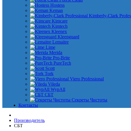
Hostess
Keman
Kimberly-Clark Profes
Kimcare
Kimtech
Kleenex
Kleenguard
Lemaitre
Lime
Merida
Pro-Brite
PureTech
Scott
Tork
Viero Professional
Vileda
WypAll
СБТ
Секреты Чистоты
Контакты
Производитель
СБТ