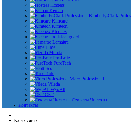
Hostess
Keman
Kimberly-Clark Profes
Kimcare
Kimtech
Kleenex
Kleenguard
Lemaitre
Lime
Merida
Pro-Brite
PureTech
Scott
Tork
Viero Professional
Vileda
WypAll
СБТ
Секреты Чистоты
Контакты
Карта сайта