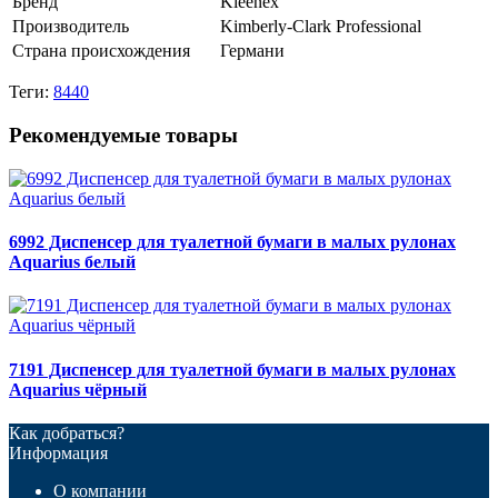
Бренд
Kleenex
Производитель
Kimberly-Clark Professional
Страна происхождения
Германи
Теги:
8440
Рекомендуемые товары
6992 Диспенсер для туалетной бумаги в малых рулонах
Aquarius белый
7191 Диспенсер для туалетной бумаги в малых рулонах
Aquarius чёрный
Как добраться?
Информация
О компании