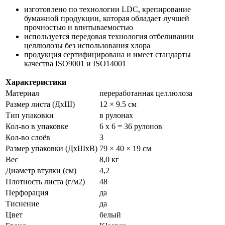
изготовлено по технологии LDC, крепирование
бумажной продукции, которая обладает лучшей
прочностью и впитываемостью
используется передовая технология отбеливании
целлюлозы без использования хлора
продукция сертифицирована и имеет стандарты
качества ISO9001 и ISO14001
Характеристики
Материал
переработанная целлюлоза
Размер листа (ДхШ)
12 × 9.5 см
Тип упаковки
в рулонах
Кол-во в упаковке
6 х 6 = 36 рулонов
Кол-во слоёв
3
Размер упаковки (ДхШхВ)
79 × 40 × 19 см
Вес
8,0 кг
Диаметр втулки (см)
4,2
Плотность листа (г/м2)
48
Перфорация
да
Тиснение
да
Цвет
белый