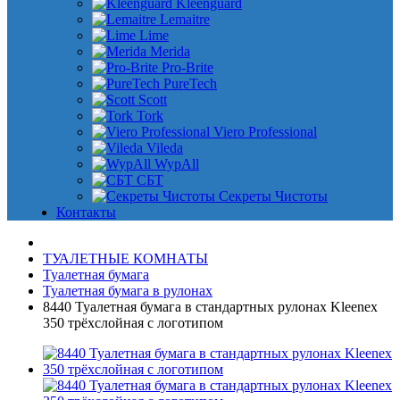
Kleenguard
Lemaitre
Lime
Merida
Pro-Brite
PureTech
Scott
Tork
Viero Professional
Vileda
WypAll
СБТ
Секреты Чистоты
Контакты
ТУАЛЕТНЫЕ КОМНАТЫ
Туалетная бумага
Туалетная бумага в рулонах
8440 Туалетная бумага в стандартных рулонах Kleenex
350 трёхслойная с логотипом