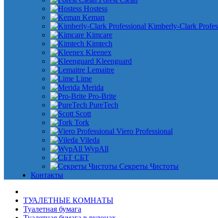
Hostess
Keman
Kimberly-Clark Profes
Kimcare
Kimtech
Kleenex
Kleenguard
Lemaitre
Lime
Merida
Pro-Brite
PureTech
Scott
Tork
Viero Professional
Vileda
WypAll
СБТ
Секреты Чистоты
Контакты
ТУАЛЕТНЫЕ КОМНАТЫ
Туалетная бумага
Туалетная бумага в рулонах